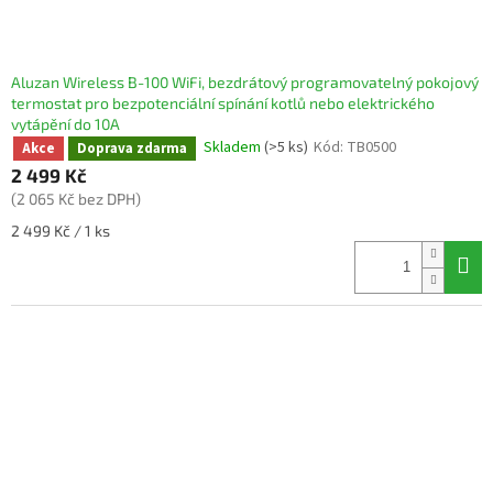
Aluzan Wireless B-100 WiFi, bezdrátový programovatelný pokojový
termostat pro bezpotenciální spínání kotlů nebo elektrického
vytápění do 10A
Skladem
(>5 ks)
Kód:
TB0500
Akce
Doprava zdarma
2 499 Kč
(2 065 Kč bez DPH)
Měrná
2 499 Kč / 1 ks
cena: