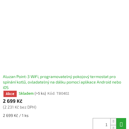
Aluzan Point-3 WiFi, programovatelný pokojový termostat pro
spínání kotlů, ovladatelný na dálku pomocí aplikace Android nebo
iOS
Skladem
(>5 ks)
Kód:
TB0402
Akce
2 699 Kč
(2 231 Kč bez DPH)
Měrná
2 699 Kč / 1 ks
cena: