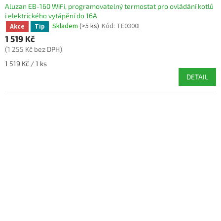
Aluzan EB-160 WiFi, programovatelný termostat pro ovládání kotlů
i elektrického vytápění do 16A
Skladem
(>5 ks)
Kód:
TE0300I
Akce
Tip
1 519 Kč
(1 255 Kč bez DPH)
Měrná
1 519 Kč / 1 ks
cena:
DETAIL