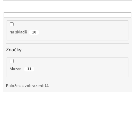
o
d
u
k
t
Na skladě
10
ů
Značky
Aluzan
11
Položek k zobrazení:
11
V
ý
p
i
s
p