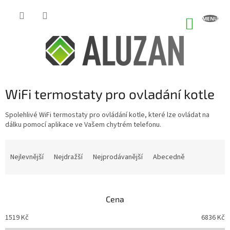
Přejít
na
NÁKUP
obsah
KOŠÍK
WiFi termostaty pro ovladání kotle
Spolehlivé WiFi termostaty pro ovládání kotle, které lze ovládat na
dálku pomocí aplikace ve Vašem chytrém telefonu.
Ř
a
Nejlevnější
Nejdražší
Nejprodávanější
Abecedně
z
e
n
Cena
í
p
1519
Kč
6836
Kč
r