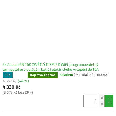
3x Aluzan EB-160 (SVĚTLÝ DISPLEJ) WiFi, programovatelný
termostat pro ovládání kotlů i elektrického vytápění do 16A
Skladem
(>5 sada)
Kód:
BS0600
Tip
Sleva
Doprava zdarma
4 557 Kč
(–4 %)
4 330 Kč
(3 579 Kč bez DPH)