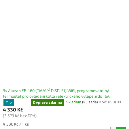
3x Aluzan EB-160 (TMAVÝ DISPLEJ) WiFi, programovatelný
termostat pro ovládání kotlů i elektrického vytápění do 16A
Skladem
(>5 sada)
Kód:
BS0100
Tip
Sleva
Doprava zdarma
4 330 Kč
(3 579 Kč bez DPH)
Měrná
4 330 Kč / 1 ks