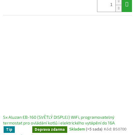
cena:
5x Aluzan EB-160 (SVĚTLÝ DISPLEJ) WiFi, programovatelný
termostat pro ovládání kotlů i elektrického vytápění do 16A
Skladem
(>5 sada)
Kód:
BS0700
Tip
Sleva
Doprava zdarma