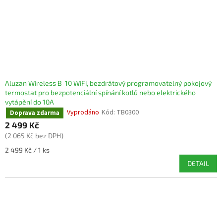
Aluzan Wireless B-10 WiFi, bezdrátový programovatelný pokojový
termostat pro bezpotenciální spínání kotlů nebo elektrického
vytápění do 10A
Vyprodáno
Kód:
TB0300
Doprava zdarma
2 499 Kč
(2 065 Kč bez DPH)
Měrná
2 499 Kč / 1 ks
cena:
DETAIL