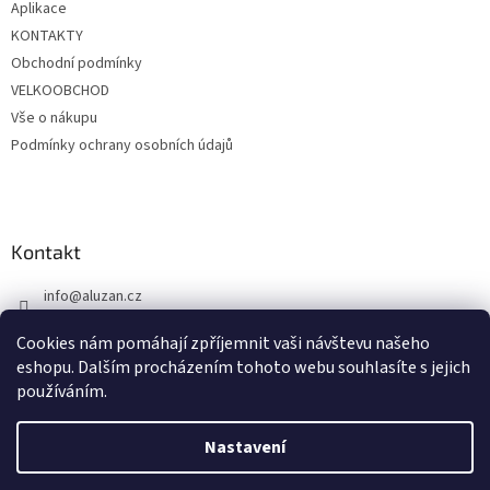
Aplikace
y
KONTAKTY
v
ý
Obchodní podmínky
p
VELKOOBCHOD
i
Vše o nákupu
s
u
Podmínky ochrany osobních údajů
Kontakt
info
@
aluzan.cz
+420 739 680 935 (14:00 - 17:00)
Cookies nám pomáhají zpříjemnit vaši návštevu našeho
http://facebook.com/Aluzan.cz
eshopu. Dalším procházením tohoto webu souhlasíte s jejich
používáním.
Nastavení
Vytvořil Shoptet