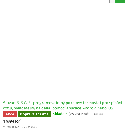
Aluzan B-3 WiFi, programovatelný pokojový termostat pro spínání
kotlů, ovladatelný na dálku pomocí aplikace Android nebo iOS
Skladem
(>5 ks)
Kód:
TB0100
Akce
Doprava zdarma
1 559 Kč
(1 288 Kč bez DPH)