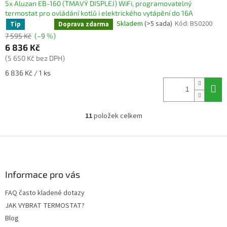
5x Aluzan EB-160 (TMAVÝ DISPLEJ) WiFi, programovatelný
termostat pro ovládání kotlů i elektrického vytápění do 16A
Skladem
(>5 sada)
Kód:
BS0200
Tip
Sleva
Doprava zdarma
7 595 Kč
(–9 %)
6 836 Kč
(5 650 Kč bez DPH)
Měrná
6 836 Kč / 1 ks
cena:
11
položek celkem
O
v
l
Z
á
á
d
p
a
a
Informace pro vás
c
t
í
FAQ často kladené dotazy
í
p
JAK VYBRAT TERMOSTAT?
r
v
Blog
k