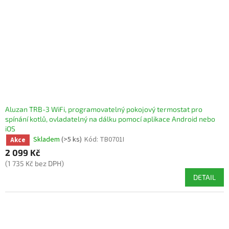
r
o
d
u
k
t
ů
Aluzan TRB-3 WiFi, programovatelný pokojový termostat pro
spínání kotlů, ovladatelný na dálku pomocí aplikace Android nebo
iOS
Skladem
(>5 ks)
Kód:
TB0701I
Akce
2 099 Kč
(1 735 Kč bez DPH)
DETAIL