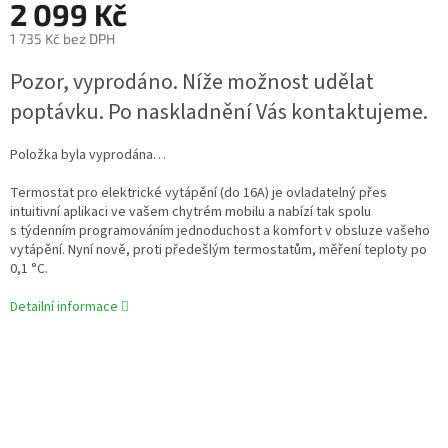
2 099 Kč
1 735 Kč bez DPH
Měrná
Pozor, vyprodáno. Níže možnost udělat
cena:
poptávku. Po naskladnění Vás kontaktujeme.
Položka byla vyprodána…
Termostat pro elektrické vytápění (do 16A) je ovladatelný přes
intuitivní aplikaci ve vašem chytrém mobilu a nabízí tak spolu
s týdenním programováním jednoduchost a komfort v obsluze vašeho
vytápění. Nyní nově, proti předešlým termostatům, měření teploty po
0,1 °C.
Detailní informace