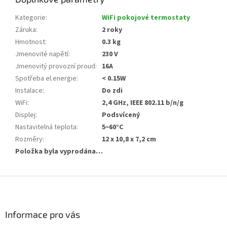
Kategorie
:
WiFi pokojové termostaty
Záruka
:
2 roky
Hmotnost
:
0.3 kg
Jmenovité napětí
:
230 V
Jmenovitý provozní proud
:
16A
Spotřeba el.energie
:
< 0.15W
Instalace
:
Do zdi
WiFi
:
2,4 GHz, IEEE 802.11 b/n/g
Displej
:
Podsvícený
Nastavitelná teplota
:
5~60°C
Rozměry
:
12 x 10,8 x 7,2 cm
Položka byla vyprodána…
Z
á
p
a
Informace pro vás
t