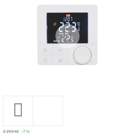
2 259 Kč
–7 %