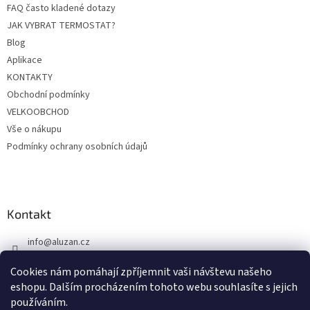
FAQ často kladené dotazy
í
JAK VYBRAT TERMOSTAT?
Blog
Aplikace
KONTAKTY
Obchodní podmínky
VELKOOBCHOD
Vše o nákupu
Podmínky ochrany osobních údajů
Kontakt
info
@
aluzan.cz
+420 739 680 935 (14:00 - 17:00)
Cookies nám pomáhají zpříjemnit vaši návštevu našeho
http://facebook.com/Aluzan.cz
eshopu. Dalším procházením tohoto webu souhlasíte s jejich
používáním.