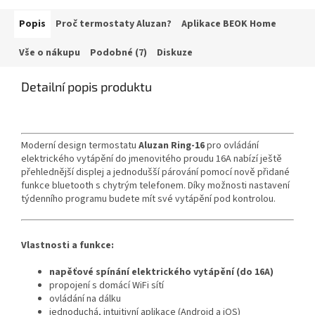
Popis
Proč termostaty Aluzan?
Aplikace BEOK Home
Vše o nákupu
Podobné (7)
Diskuze
Detailní popis produktu
Moderní design termostatu
Aluzan Ring-16
pro ovládání
elektrického vytápění do jmenovitého proudu 16A nabízí ještě
přehlednější displej a jednodušší párování pomocí nově přidané
funkce bluetooth s chytrým telefonem. Díky možnosti nastavení
týdenního programu budete mít své vytápění pod kontrolou.
Vlastnosti a funkce:
napěťové spínání elektrického vytápění (do 16A)
propojení s domácí WiFi sítí
ovládání na dálku
jednoduchá, intuitivní aplikace (Android a iOS)