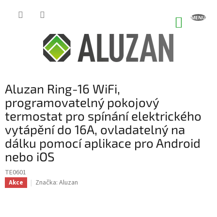
Přejít
na
NÁKUP
obsah
KOŠÍK
Aluzan Ring-16 WiFi,
programovatelný pokojový
termostat pro spínání elektrického
vytápění do 16A, ovladatelný na
dálku pomocí aplikace pro Android
nebo iOS
TE0601
Značka:
Aluzan
Akce