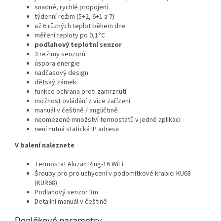
snadné, rychlé propojení
týdenní režim (5+2, 6+1 a 7)
až 6 různých teplot během dne
měření teploty po 0,1°C
podlahový teplotní senzor
3 režimy senzorů
úspora energie
nadčasový design
dětský zámek
funkce ochrana proti zamrznutí
možnost ovládání z více zařízení
manuál v češtině / angličtině
neomezené množství termostatů v jedné aplikaci
není nutná statická IP adresa
V balení naleznete
Termostat Aluzan Ring-16 WiFi
Šrouby pro pro uchycení v podomítkové krabici KU68
(KUR68)
Podlahový senzor 3m
Detailní manuál v češtině
Doplňkové parametry