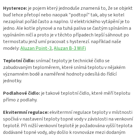
Hystereze:
je pojem který jednoduše znamená to, že se objekt
buď lehce přetopí nebo naopak "podtopí" tak, aby se kotel
nezapínal pořád často a naplno. U elektrického vytápění je to
jedno. Ale kotle plynové a na tuhá paliva se častým spínáním a
vypínáním ničí a proto je v těchto případech lepší sáhnout po
termostatu jenž umí pracovat s hysterezí. například naše
modely:
Aluzan Point-3
,
Aluzan B-3 WiFi
Teplotní čidlo:
snímač teploty je technické čidlo se
zabudovaným teploměrem, které snímá teplotu v nějakém
významném bodě a naměřené hodnoty odesílá do řídící
jednotky.
Podlahové čidlo:
je takové teplotní čidlo, které měří teplotu
přímo z podlahy.
Ekvitermní regulace:
ekvitermní regulace teploty v místnosti
spočívá v nastavení teploty topné vody v závislosti na venkovní
teplotě. Při nižší venkovní teplotě je požadována vyšší teplota
dodávané topné vody, aby došlo k rovnováze mezi dodaným