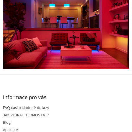
Z
á
p
a
Informace pro vás
t
FAQ často kladené dotazy
í
JAK VYBRAT TERMOSTAT?
Blog
Aplikace