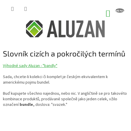
Přejít
na
NÁKUP
obsah
KOŠÍK
Slovník cizích a pokročilých termínů
Výhodné sady Aluzan - "bandly"
Sada, chcete-li kolekci či komplet je českým ekvivalentem k
americkému pojmu bundel.
Buď kupujete všechno najednou, nebo nic. V angličtině se pro takovéto
kombinace produktů, prodávané společně jako jeden celek, vžilo
označení
bundle,
doslova: "svazek."