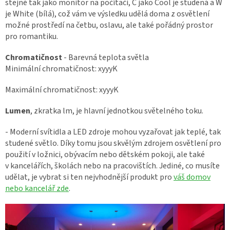
stejně tak jako monitor na počítači, C jako Cool je studená a W
je White (bílá), což vám ve výsledku udělá doma z osvětlení
možné prostředí na četbu, oslavu, ale také pořádný prostor
pro romantiku.
Chromatičnost
- Barevná teplota světla
Minimální chromatičnost: xyyyK
Maximální
chromatičnost: xyyyK
Lumen
, zkratka lm, je hlavní jednotkou světelného toku.
- Moderní svítidla a LED zdroje mohou vyzařovat jak teplé, tak
studené světlo. Díky tomu jsou skvělým zdrojem osvětlení pro
použití v ložnici, obývacím nebo dětském pokoji, ale také
v kancelářích, školách nebo na pracovištích. Jediné, co musíte
udělat, je vybrat si ten nejvhodnější produkt pro
váš domov
nebo kancelář zde
.