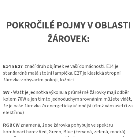
POKROČILÉ POJMY V OBLASTI
ŽÁROVEK:
E14
a
E27
: značí druh objímek ve vaší domácnosti. E14 je
standardně malá stolní lampička. E27 je klasická stropní
žárovka v obývacím pokoji, ložnici.
9W
- Watt je jednotka výkonu a průměrné žárovky mají odběr
kolem 70W a jen tímto jednoduchým srovnáním můžete vidět,
že je naše žárovka 7x energeticky účinnější (čímž vám ušetří za
elektřinu)
RGBCW
znamená, že se žárovka pohybuje ve spektru
kombinací barev Red, Green, Blue (červená, zelená, modrá)