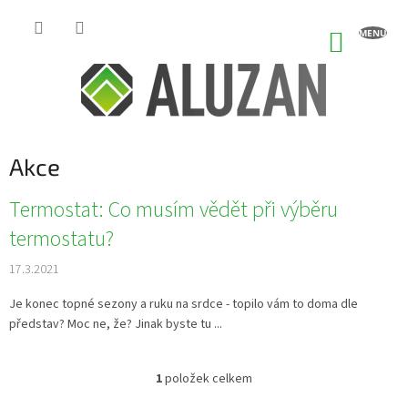
Přejít
na
NÁKUP
obsah
KOŠÍK
Akce
V
Termostat: Co musím vědět při výběru
ý
termostatu?
p
i
17.3.2021
s
č
Je konec topné sezony a ruku na srdce - topilo vám to doma dle
l
představ? Moc ne, že? Jinak byste tu ...
á
n
1
položek celkem
k
O
v
ů