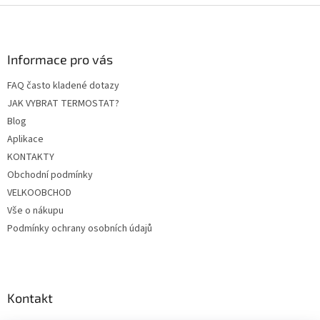
l
Z
á
á
d
p
a
a
Informace pro vás
c
t
í
FAQ často kladené dotazy
í
p
JAK VYBRAT TERMOSTAT?
r
v
Blog
k
Aplikace
y
KONTAKTY
v
ý
Obchodní podmínky
p
VELKOOBCHOD
i
Vše o nákupu
s
u
Podmínky ochrany osobních údajů
Kontakt